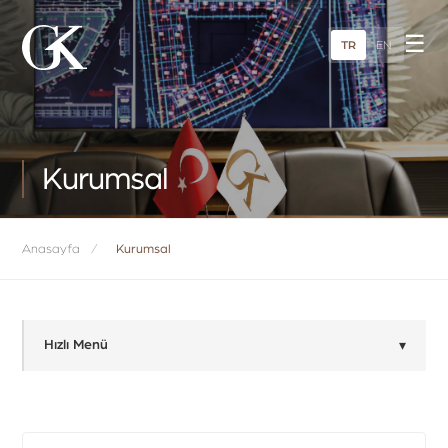
☰
TR
EN
Kurumsal
Anasayfa
/
Kurumsal
Hızlı Menü
Hakkımızda
Yönetim Kurulu