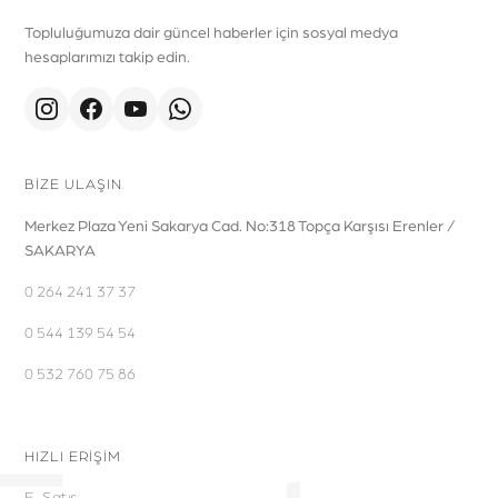
Topluluğumuza dair güncel haberler için sosyal medya
hesaplarımızı takip edin.
BİZE ULAŞIN
Merkez Plaza Yeni Sakarya Cad. No:318 Topça Karşısı Erenler /
SAKARYA
0 264 241 37 37
0 544 139 54 54
0 532 760 75 86
HIZLI ERİŞİM