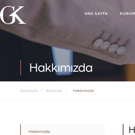
ANA SAYFA
KURUM
Hakkımızda
Anasayfa
/
Kurumsal
/
Hakkımızda
H
Hakkımızda