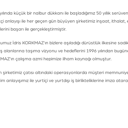
yılında küçük bir nalbur dükkanı ile başladığımız 50 yıllık serüve
kçi anlayışı ile her geçen gün büyüyen şirketimiz inşaat, ithalat, 
erini başarı ile gerçekleştirmiştir.
umuz İdris KORKMAZ'ın bizlere aşıladığı dürüstlük ilkesine sadık 
ı iş alanlarına taşıma vizyonu ve hedeflerini 1996 yılından bu
AZ'ın çalışma azmi hepimize ilham kaynağı olmuştur.
 şirketimiz çatısı altındaki operasyonlarda müşteri memnuniye
im anlayışımız ile yurtiçi ve yurtdışı iş birlikteliklerine imza 