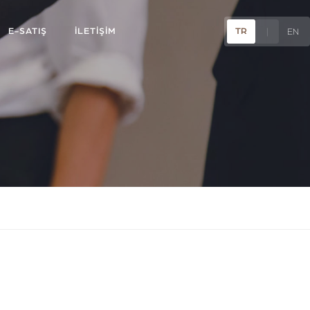
E-SATIŞ
İLETİŞİM
TR
|
EN