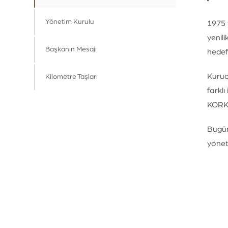
Yönetim Kurulu
1975 
yenili
Başkanın Mesajı
hedefl
Kuruc
Kilometre Taşları
farkl
KORKM
Bugün
yönet