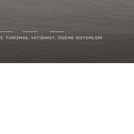
05. TURİZM
06. YATIRIM
07. ÖDEME SİSTEMLERİ