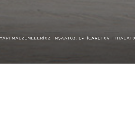
 YAPI MALZEMELERİ
02. İNŞAAT
03. E-TİCARET
04. İTHALAT